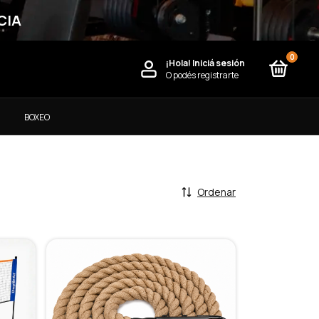
CIA
0
¡Hola!
Iniciá sesión
O podés registrarte
)
BOXEO
Ordenar