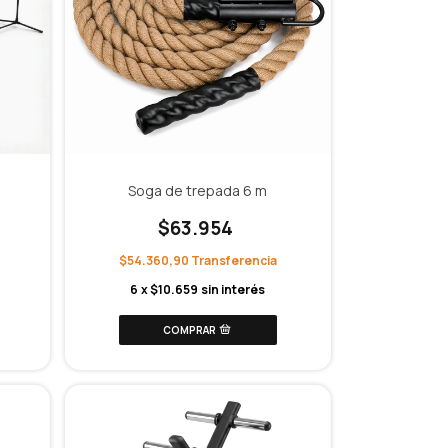
Soga de trepada 6 m
$63.954
$54.360,90
6
x
$10.659
sin interés