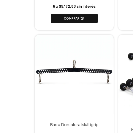
6
x
$5.172,83
sin interés
Barra Dorsalera Multigrip