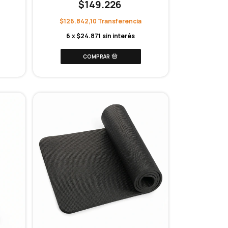
$149.226
$126.842,10
6
x
$24.871
sin interés