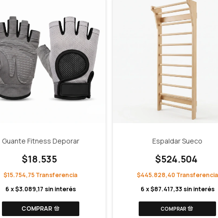
Guante Fitness Deporar
Espaldar Sueco
$18.535
$524.504
$15.754,75
$445.828,40
6
x
$3.089,17
sin interés
6
x
$87.417,33
sin interés
COMPRAR