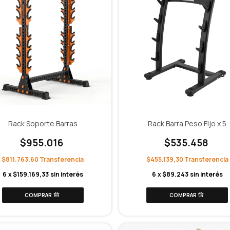
Rack Soporte Barras
Rack Barra Peso Fijo x 5
$955.016
$535.458
$811.763,60
$455.139,30
6
x
$159.169,33
sin interés
6
x
$89.243
sin interés