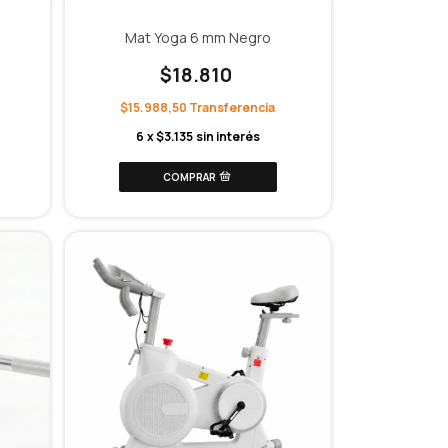
Mat Yoga 6 mm Negro
$18.810
$15.988,50
6
x
$3.135
sin interés