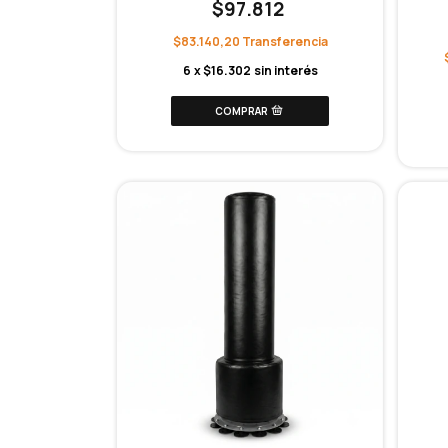
$97.812
$83.140,20
6
x
$16.302
sin interés