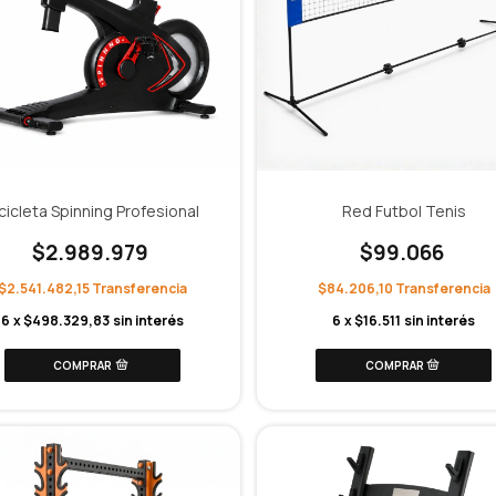
cicleta Spinning Profesional
Red Futbol Tenis
$2.989.979
$99.066
$2.541.482,15
$84.206,10
6
x
$498.329,83
sin interés
6
x
$16.511
sin interés