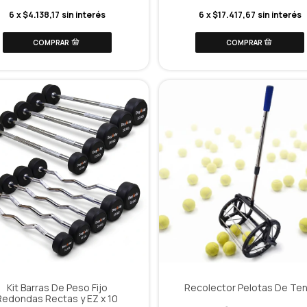
6
x
$4.138,17
sin interés
6
x
$17.417,67
sin interés
Kit Barras De Peso Fijo
Recolector Pelotas De Ten
Redondas Rectas y EZ x 10