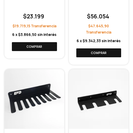
$23.199
$56.054
$19.719,15
$47.645,90
6
x
$3.866,50
sin interés
6
x
$9.342,33
sin interés