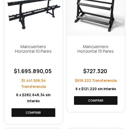
Mancuernero
Mancuernero
Horizontal 10 Pares
Horizontal 15 Pares
$1.695.890,05
$727.320
$1.441.506,54
$618.222
6
x
$121.220
sin interés
6
x
$282.648,34
sin
interés