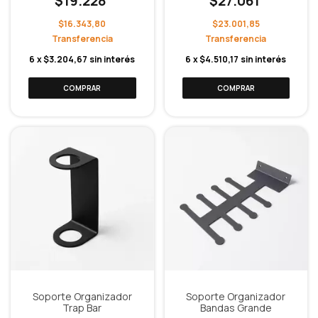
$19.228
$27.061
$16.343,80
$23.001,85
6
x
$3.204,67
sin interés
6
x
$4.510,17
sin interés
Soporte Organizador
Soporte Organizador
Trap Bar
Bandas Grande