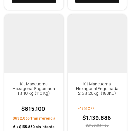
Kit Mancuerna
Kit Mancuerna
Hexagonal Engomada
Hexagonal Engomada
1 a 10 Kg (110 Kg)
2,5 a 20Kg, (180KG)
$815.100
-
47
%
OFF
$1.139.886
$692.835
$2.156.034,38
6
x
$135.850
sin interés