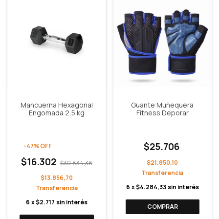
Mancuerna Hexagonal
Guante Muñequera
Engomada 2,5 kg
Fitness Deporar
$25.706
-
47
%
OFF
$16.302
$21.850,10
$30.834,38
$13.856,70
6
x
$4.284,33
sin interés
6
x
$2.717
sin interés
COMPRAR