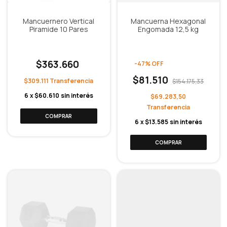
Mancuernero Vertical
Mancuerna Hexagonal
Piramide 10 Pares
Engomada 12,5 kg
$363.660
-
47
%
OFF
$81.510
$309.111
$154.175,33
6
x
$60.610
sin interés
$69.283,50
6
x
$13.585
sin interés