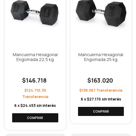
Mancuerna Hexagonal
Mancuerna Hexagonal
Engomada 22,5 kg
Engomada 25 kg
$146.718
$163.020
$124.710,30
$138.567
6
x
$27.170
sin interés
6
x
$24.453
sin interés