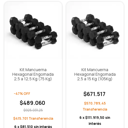
Kit Mancuerna
Kit Mancuerna
Hexagonal Engomada
Hexagonal Engomada
2,5 a 12,5 Kg (75 Kg)
2,5 a 15 Kg (105Kg)
$671.517
-
47
%
OFF
$489.060
$570.789,45
$925.031,25
6
x
$111.919,50
sin
$415.701
interés
6
x
$81.510
sin interés