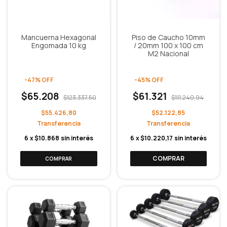
Mancuerna Hexagonal
Piso de Caucho 10mm
Engomada 10 kg
/ 20mm 100 x 100 cm
M2 Nacional
-
47
%
OFF
-
45
%
OFF
$65.208
$61.321
$123.337,50
$111.240,94
$55.426,80
$52.122,85
6
x
$10.868
sin interés
6
x
$10.220,17
sin interés
COMPRAR