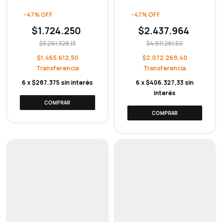
-
47
%
OFF
-
47
%
OFF
$1.724.250
$2.437.964
$3.261.328,13
$4.611.281,50
$1.465.612,50
$2.072.269,40
6
x
$287.375
sin interés
6
x
$406.327,33
sin
interés