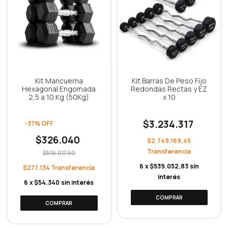
Kit Mancuerna
Kit Barras De Peso Fijo
Hexagonal Engomada
Redondas Rectas y EZ
2,5 a 10 Kg (50Kg)
x 10
$3.234.317
-
37
%
OFF
$326.040
$2.749.169,45
$518.017,50
6
x
$539.052,83
sin
$277.134
interés
6
x
$54.340
sin interés