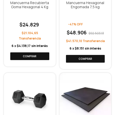
Mancuerna Recubierta
Mancuerna Hexagonal
Goma Hexagonal 4 Kg
Engomada 7,5 kg
$24.829
-
47
%
OFF
$48.906
$21.104,65
$92.503,13
$41.570,10
6
x
$4.138,17
sin interés
6
x
$8.151
sin interés