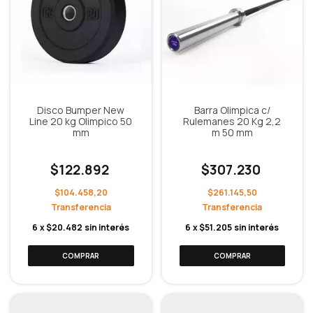
Disco Bumper New
Barra Olimpica c/
Line 20 kg Olimpico 50
Rulemanes 20 Kg 2,2
mm
m 50 mm
$122.892
$307.230
$104.458,20
$261.145,50
6
x
$20.482
sin interés
6
x
$51.205
sin interés