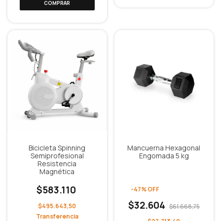
Bicicleta Spinning
Mancuerna Hexagonal
Semiprofesional
Engomada 5 kg
Resistencia
Magnética
$583.110
-
47
%
OFF
$32.604
$495.643,50
$61.668,75