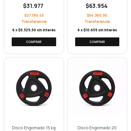
$31.977
$63.954
$27.180,45
$54.360,90
6
x
$5.329,50
sin interés
6
x
$10.659
sin interés
Disco Engomado 15 kg
Disco Engomado 20