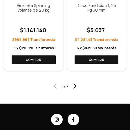
Bicicleta Spinning
Disco Fundicion 1, 25
Volante de 20 kg
kg 30 mm
$1.141.140
$5.037
$969.969
$4.281,45
6
x
$190.190
sin interés
6
x
$839,50
sin interés
1
/
3