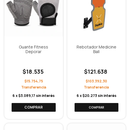
Guante Fitness
Rebotador Medicine
Deporar
Ball
$18.535
$121.638
$15.754,75
$103.392,30
6
x
$3.089,17
sin interés
6
x
$20.273
sin interés
COMPRAR