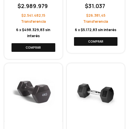
$2.989.979
$31.037
$2.541.482,15
$26.381,45
6
x
$498.329,83
sin
6
x
$5.172,83
sin interés
interés