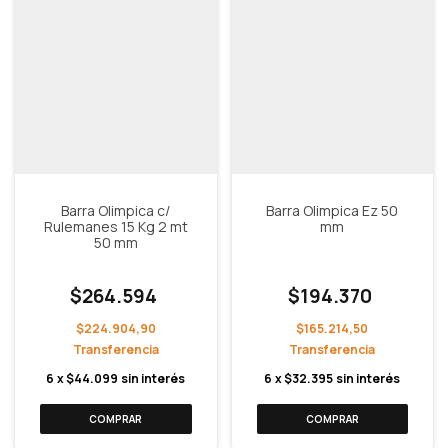
Barra Olimpica c/
Barra Olimpica Ez 50
Rulemanes 15 Kg 2 mt
mm
50 mm
$264.594
$194.370
$224.904,90
$165.214,50
6
x
$44.099
sin interés
6
x
$32.395
sin interés