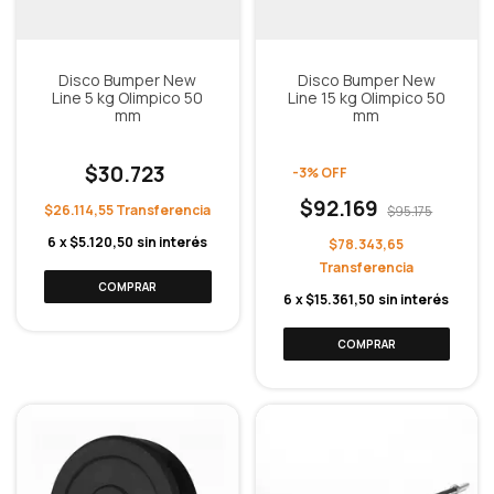
Disco Bumper New
Disco Bumper New
Line 5 kg Olimpico 50
Line 15 kg Olimpico 50
mm
mm
$30.723
-
3
%
OFF
$92.169
$26.114,55
$95.175
6
x
$5.120,50
sin interés
$78.343,65
6
x
$15.361,50
sin interés