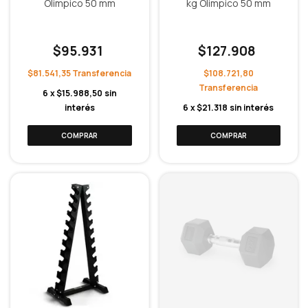
Olimpico 50 mm
kg Olimpico 50 mm
$95.931
$127.908
$81.541,35
$108.721,80
6
x
$15.988,50
sin
interés
6
x
$21.318
sin interés