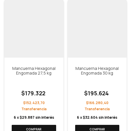
Mancuerna Hexagonal
Mancuerna Hexagonal
Engomada 27,5 kg
Engomada 30 kg
$179.322
$195.624
$152.423,70
$166.280,40
6
x
$29.887
sin interés
6
x
$32.604
sin interés