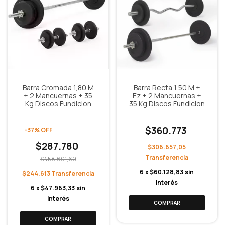
Barra Cromada 1,80 M
Barra Recta 1,50 M +
+ 2 Mancuernas + 35
Ez + 2 Mancuernas +
Kg Discos Fundicion
35 Kg Discos Fundicion
$360.773
-
37
%
OFF
$287.780
$306.657,05
$458.601,60
6
x
$60.128,83
sin
$244.613
interés
6
x
$47.963,33
sin
interés