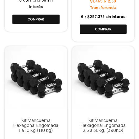
6
x
$111.919,50
sin
$1.465.612,50
interés
6
x
$287.375
sin interés
Kit Mancuerna
Kit Mancuerna
Hexagonal Engomada
Hexagonal Engomada
1 a 10 Kg (110 Kg)
2,5 a 30Kg, (390KG)