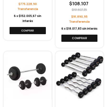
$108.107
$775.228,90
$191.807,35
6
x
$152.005,67
sin
$91.890,95
interés
6
x
$18.017,83
sin interés
COMPRAR