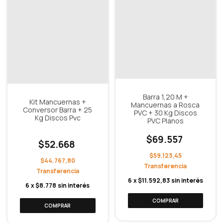
Barra 1,20 M +
Kit Mancuernas +
Mancuernas a Rosca
Conversor Barra + 25
PVC + 30 Kg Discos
Kg Discos Pvc
PVC Planos
$69.557
$52.668
$59.123,45
$44.767,80
6
x
$11.592,83
sin interés
6
x
$8.778
sin interés