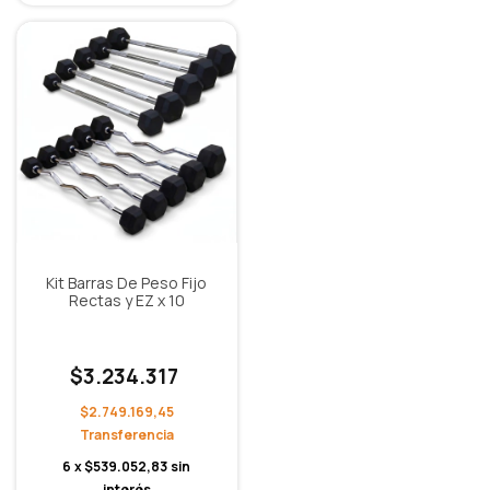
Kit Barras De Peso Fijo
Rectas y EZ x 10
$3.234.317
$2.749.169,45
6
x
$539.052,83
sin
interés