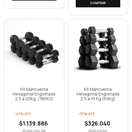
Kit Mancuerna
Kit Mancuerna
Hexagonal Engomada
Hexagonal Engomada
2,5 a 20Kg, (180KG)
2,5 a 10 Kg (50Kg)
-
47
%
OFF
-
37
%
OFF
$1.139.886
$326.040
$2.156.034,38
$518.017,50