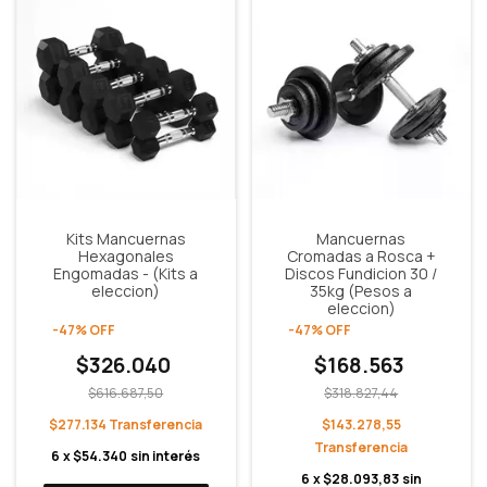
Kits Mancuernas
Mancuernas
Hexagonales
Cromadas a Rosca +
Engomadas - (Kits a
Discos Fundicion 30 /
eleccion)
35kg (Pesos a
eleccion)
-
47
%
OFF
-
47
%
OFF
$326.040
$168.563
$616.687,50
$318.827,44
$277.134
$143.278,55
6
x
$54.340
sin interés
6
x
$28.093,83
sin