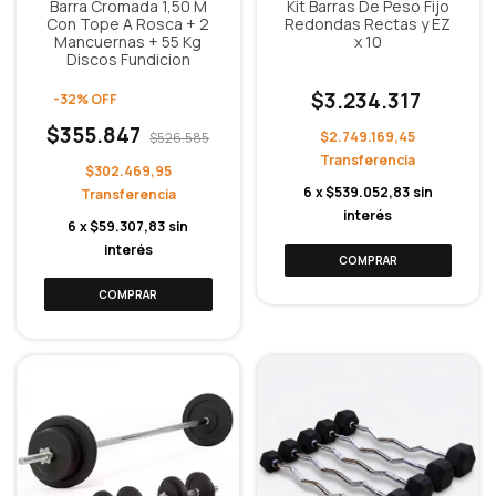
Barra Cromada 1,50 M
Kit Barras De Peso Fijo
Con Tope A Rosca + 2
Redondas Rectas y EZ
Mancuernas + 55 Kg
x 10
Discos Fundicion
$3.234.317
-
32
%
OFF
$355.847
$2.749.169,45
$526.585
$302.469,95
6
x
$539.052,83
sin
interés
6
x
$59.307,83
sin
interés