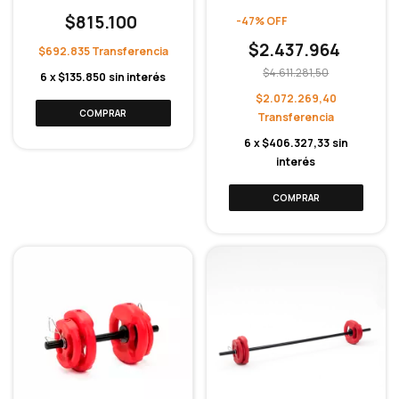
$815.100
-
47
%
OFF
$2.437.964
$692.835
$4.611.281,50
6
x
$135.850
sin interés
$2.072.269,40
6
x
$406.327,33
sin
interés