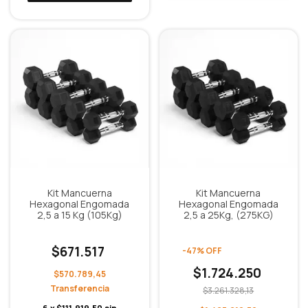
Kit Mancuerna
Kit Mancuerna
Hexagonal Engomada
Hexagonal Engomada
2,5 a 15 Kg (105Kg)
2,5 a 25Kg, (275KG)
$671.517
-
47
%
OFF
$1.724.250
$570.789,45
$3.261.328,13