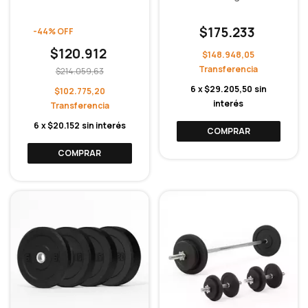
$175.233
-
44
%
OFF
$120.912
$148.948,05
$214.059,63
6
x
$29.205,50
sin
$102.775,20
interés
6
x
$20.152
sin interés
COMPRAR
COMPRAR