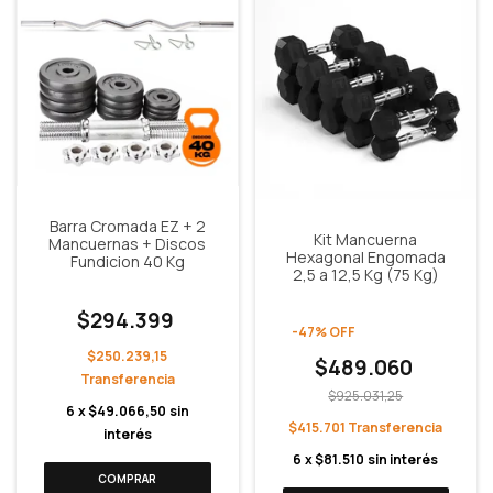
Barra Cromada EZ + 2
Kit Mancuerna
Mancuernas + Discos
Hexagonal Engomada
Fundicion 40 Kg
2,5 a 12,5 Kg (75 Kg)
$294.399
-
47
%
OFF
$250.239,15
$489.060
$925.031,25
6
x
$49.066,50
sin
$415.701
interés
6
x
$81.510
sin interés