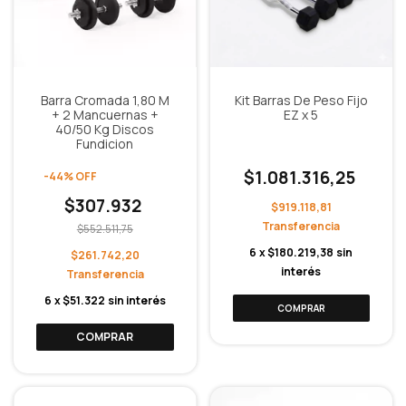
Barra Cromada 1,80 M
Kit Barras De Peso Fijo
+ 2 Mancuernas +
EZ x 5
40/50 Kg Discos
Fundicion
$1.081.316,25
-
44
%
OFF
$307.932
$919.118,81
$552.511,75
6
x
$180.219,38
sin
$261.742,20
interés
6
x
$51.322
sin interés
COMPRAR