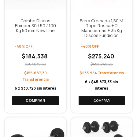
Combo Discos
Barra Cromada 1,50 M
Bumper 30 / 50 / 100
Tope Rosca + 2
Kg 50 mm New Line
Mancuernas + 35 Kg
Discos Fundicion
-
40
%
OFF
-
40
%
OFF
$184.338
$275.240
$307.679,63
$458.246,25
$156.687,30
$233.954
6
x
$45.873,33
sin
6
x
$30.723
sin interés
interés
COMPRAR