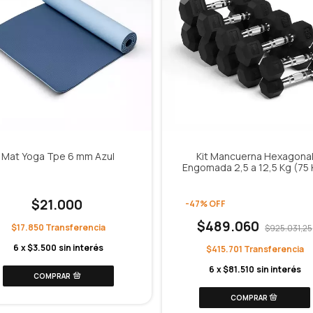
Mat Yoga Tpe 6 mm Azul
Kit Mancuerna Hexagona
Engomada 2,5 a 12,5 Kg (75 
$21.000
-
47
%
OFF
$489.060
$17.850
$925.031,25
6
x
$3.500
sin interés
$415.701
6
x
$81.510
sin interés