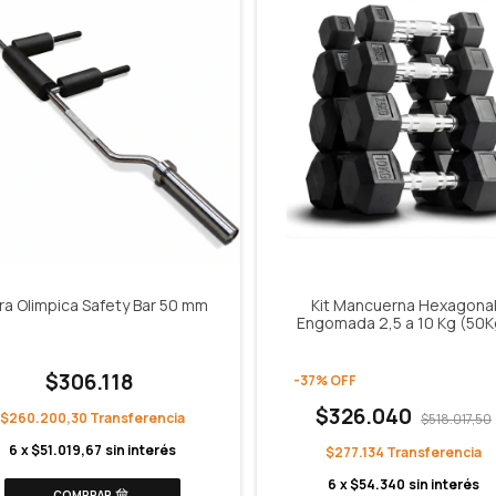
ra Olimpica Safety Bar 50 mm
Kit Mancuerna Hexagona
Engomada 2,5 a 10 Kg (50K
$306.118
-
37
%
OFF
$326.040
$260.200,30
$518.017,50
6
x
$51.019,67
sin interés
$277.134
6
x
$54.340
sin interés