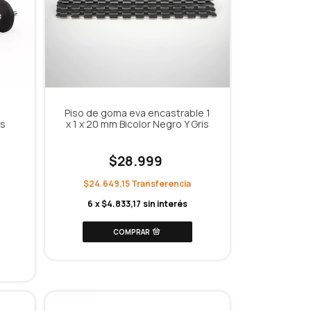
Piso de goma eva encastrable 1
os
x 1 x 20 mm Bicolor Negro Y Gris
$28.999
$24.649,15
6
x
$4.833,17
sin interés