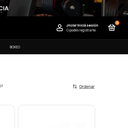
CIA
0
¡Hola!
Iniciá sesión
O podés registrarte
)
BOXEO
o!
Ordenar