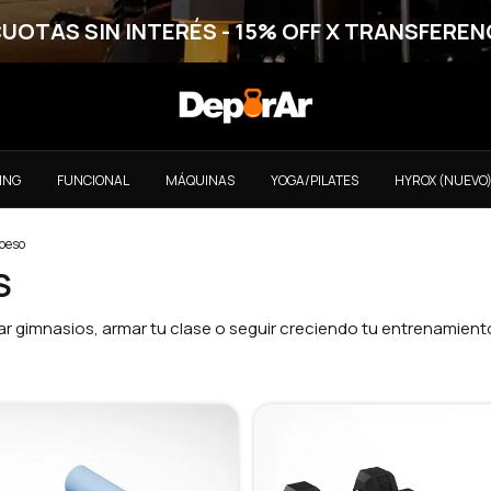
CUOTAS SIN INTERÉS - 15% OFF X TRANSFEREN
ING
FUNCIONAL
MÁQUINAS
YOGA/PILATES
HYROX (NUEVO
peso
S
r gimnasios, armar tu clase o seguir creciendo tu entrenamient