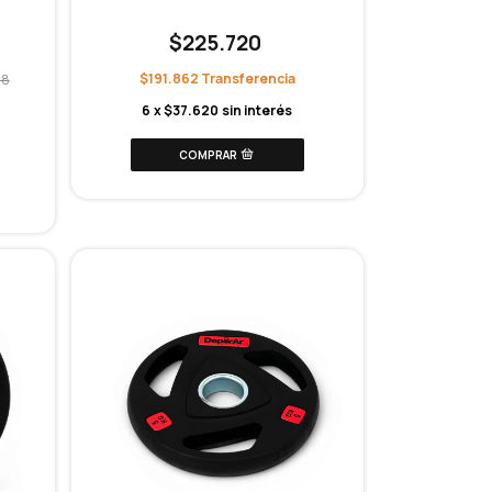
$225.720
$191.862
38
6
x
$37.620
sin interés