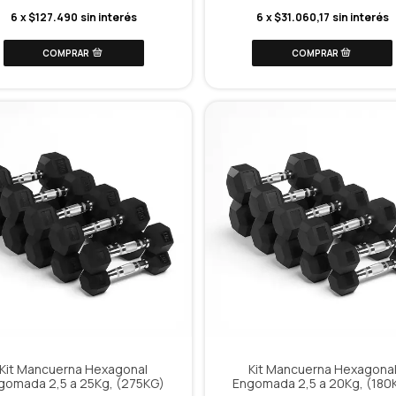
6
x
$127.490
sin interés
6
x
$31.060,17
sin interés
Kit Mancuerna Hexagonal
Kit Mancuerna Hexagona
gomada 2,5 a 25Kg, (275KG)
Engomada 2,5 a 20Kg, (180