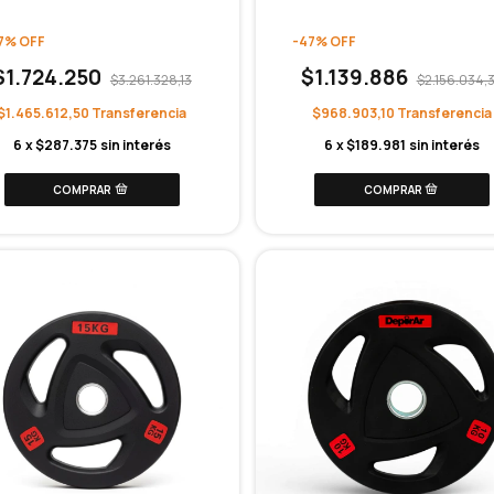
7
%
OFF
-
47
%
OFF
$1.724.250
$1.139.886
$3.261.328,13
$2.156.034,
$1.465.612,50
$968.903,10
6
x
$287.375
sin interés
6
x
$189.981
sin interés