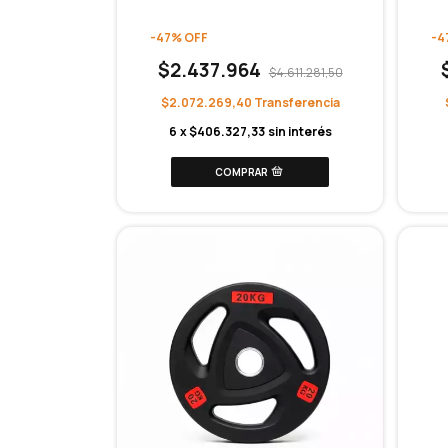
-
47
%
OFF
-
4
$2.437.964
$4.611.281,50
$2.072.269,40
6
x
$406.327,33
sin interés