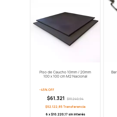
Piso de Caucho 10mm / 20mm
Bar
100 x 100 cm M2 Nacional
-
45
%
OFF
$61.321
$111.240,94
$52.122,85
6
x
$10.220,17
sin interés