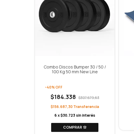
Combo Discos Bumper 30 / 50 /
100 Kg 50 mm New Line
-
40
%
OFF
$184.338
$307.679,63
$156.687,30
6
x
$30.723
sin interés
COMPRAR