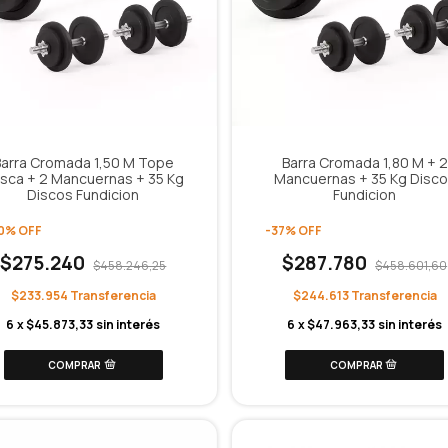
Barra Cromada 1,50 M Tope
Barra Cromada 1,80 M + 2
sca + 2 Mancuernas + 35 Kg
Mancuernas + 35 Kg Disc
Discos Fundicion
Fundicion
0
%
OFF
-
37
%
OFF
$275.240
$287.780
$458.246,25
$458.601,60
$233.954
$244.613
6
x
$45.873,33
sin interés
6
x
$47.963,33
sin interés