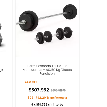
l
Barra Cromada 1,80 M + 2
g)
Mancuernas + 40/50 Kg Discos
Fundicion
-
44
%
OFF
$307.932
$552.511,75
$261.742,20
6
x
$51.322
sin interés